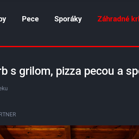
by
Pece
Sporáky
Záhradné kr
b s grilom, pizza pecou a 
eku
ORTNER