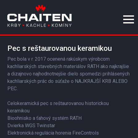
Pec s reštaurovanou keramikou
Pec bola v r. 2017 ocenená rakúskym výrobcom
kachliarských stavebných materiálov RATH ako najkrajšie
a dizajnovo najhodnotnejšie dielo spomedzi prihlásených
kachliarských prác do súťaže o NAJKRAJŠÍ KRB ALEBO
PEC.
Celokeramická pec s reštaurovanou historickou
keramikou
Bioohnisko a ťahový systém RATH
Dvierka WGS Twinstar
Elektronická regulácia horenia FireControls