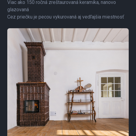
Viac ako 150 ročná zreštaurovaná keramika, nanovo
glazovaná
Cez priečku je pecou vykurovaná aj vedľajšia miestnosť