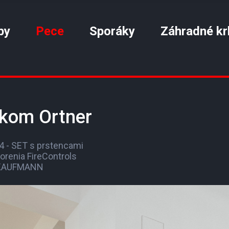
by
Pece
Sporáky
Záhradné kr
skom Ortner
 - SET s prstencami
horenia FireControls
a KAUFMANN