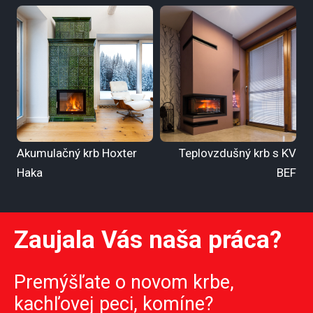
Akumulačný krb Hoxter
Teplovzdušný krb s KV
Haka
BEF
Zaujala Vás naša práca?
Premýšľate o novom krbe,
kachľovej peci, komíne?