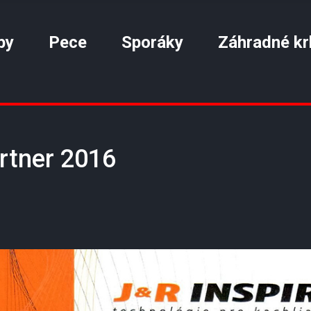
by
Pece
Sporáky
Záhradné kr
Ortner 2016